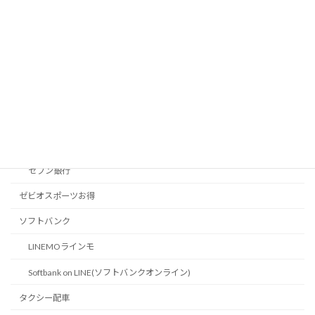
VTポイント
セイコーマート
Pecoma（ペコマ）
セブン経済圏
nanaco
nanacoポイント
セブン銀行
ゼビオスポーツお得
ソフトバンク
LINEMOラインモ
Softbank on LINE(ソフトバンクオンライン)
タクシー配車