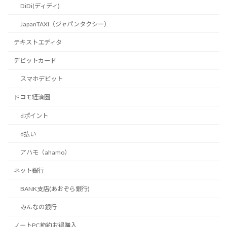
DiDi(ディディ)
JapanTAXI（ジャパンタクシー）
テキストエディタ
デビットカード
スマホデビット
ドコモ経済圏
dポイント
d払い
アハモ（ahamo）
ネット銀行
BANK支店(あおぞら銀行)
みんなの銀行
ノートPC節約お得購入