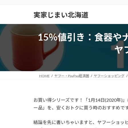
コ
ナ
ン
ビ
実家じまい北海道
テ
ゲ
ン
ー
ツ
シ
15％値引き：食器や
へ
ョ
ス
ン
ヤ
キ
に
ッ
移
プ
動
HOME
ヤフー・PayPay経済圏
ヤフーショッピング
お買い得シリーズです！「
1月14日(2020年)
」
ー品」を、安くおトクに買う時のおすすめで
結論を先に書いちゃいますと、ヤフーショッ