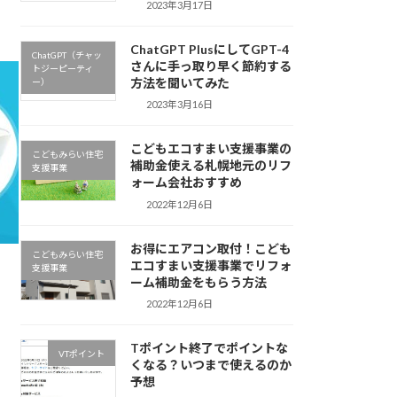
2023年3月17日
ChatGPT PlusにしてGPT-4
ChatGPT（チャッ
さんに手っ取り早く節約する
トジーピーティ
方法を聞いてみた
ー）
2023年3月16日
こどもエコすまい支援事業の
こどもみらい住宅
補助金使える札幌地元のリフ
支援事業
ォーム会社おすすめ
2022年12月6日
お得にエアコン取付！こども
こどもみらい住宅
エコすまい支援事業でリフォ
支援事業
ーム補助金をもらう方法
2022年12月6日
Tポイント終了でポイントな
VTポイント
くなる？いつまで使えるのか
予想