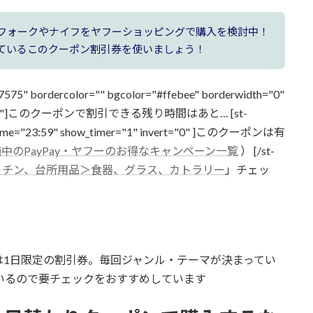
フォークやナイフをヤフーショッピングで購入を検討中！
ているこのクーポン割引券を使いましょう！
57575" bordercolor="" bgcolor="#ffebee" borderwidth="0"
ontsize=""]このクーポンで割引できる
残り時間
はあと…
[st-
" time="23:59" show_timer="1" invert="0" ]このクーポンは有
実施中のPayPay・ヤフーのお得なキャンペーン一覧
）
[/st-
ッチン、台所用品＞食器、グラス、カトラリー
」チェッ
は1日限定の割引券。毎回ジャンル・テーマが決まってい
いるので要チェックをおすすめしています