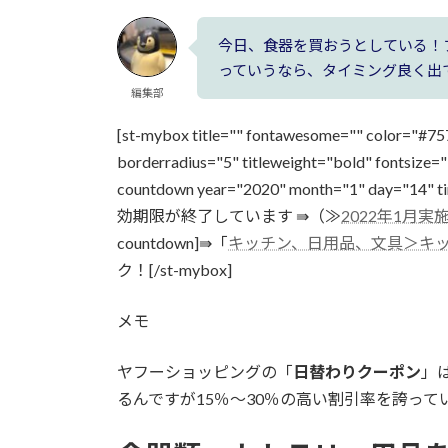
今日、食器を買おうとしている！
っていうなら、タイミング良く出
編集部
[st-mybox title="" fontawesome="" color="#7
borderradius="5" titleweight="bold" f
countdown year="2020" month="1" day="14
効期限が終了しています ⇛（≫
2022年1月
countdown]⇛「
キッチン、日用品、文具＞キ
ク！[/st-mybox]
メモ
ヤフーショッピングの「
日替わりクーポン
」
るんですが
15％～30％の高い割引率
を誇って