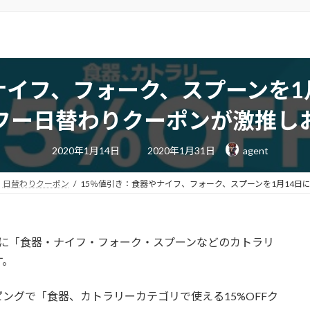
ナイフ、フォーク、スプーンを1
フー日替わりクーポンが激推し
最
2020年1月14日
2020年1月31日
agent
終
更
新
日
日替わりクーポン
15％値引き：食器やナイフ、フォーク、スプーンを1月14
時
:
に「食器・ナイフ・フォーク・スプーンなどのカトラリ
す。
ピングで「
食器、カトラリーカテゴリで使える15%OFFク