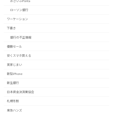
おさいふPonta
ローソン銀行
ワーケーション
下書き
銀行の不正情報
優勝セール
安くスマホ買える
実家じまい
新型iPhone
新生銀行
日本資金決済業協会
札幌冬割
東急ハンズ