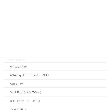
ポイントカード
JRE POINT
Pontaポイント
Tポイント
おサイフマイル
マイナポイント
モバイル決済
Amazon Pay
ANA Pay（エーエヌエーペイ）
Apple Pay
Bank Pay（バンクペイ）
JCB（ジェーシービー）
OrigamiPay