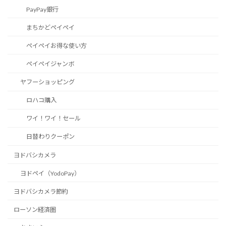
PayPay銀行
まちかどペイペイ
ペイペイお得な使い方
ペイペイジャンボ
ヤフーショッピング
ロハコ購入
ワイ！ワイ！セール
日替わりクーポン
ヨドバシカメラ
ヨドペイ（YodoPay）
ヨドバシカメラ節約
ローソン経済圏