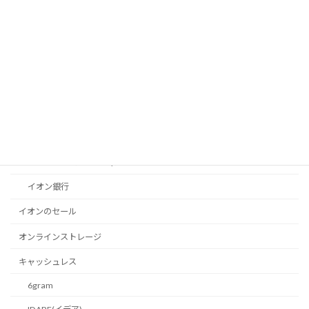
LINEスコア
LINEポイントクラブ
TIPSTAR（ティップスター）
ZOOM
イオン
イオンカード
イオンペイ（AEONPay）
イオン銀行
イオンのセール
オンラインストレージ
キャッシュレス
6gram