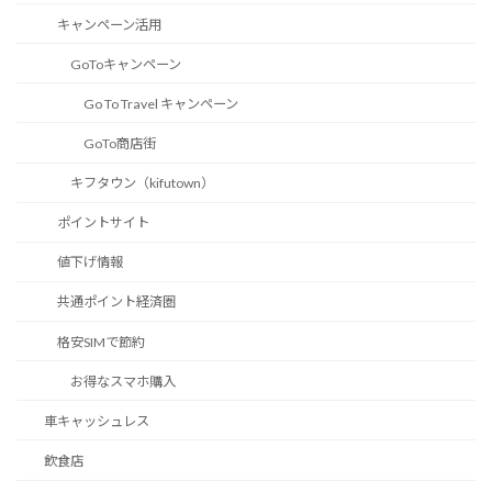
キャンペーン活用
GoToキャンペーン
Go To Travel キャンペーン
GoTo商店街
キフタウン（kifutown）
ポイントサイト
値下げ情報
共通ポイント経済圏
格安SIMで節約
お得なスマホ購入
車キャッシュレス
飲食店