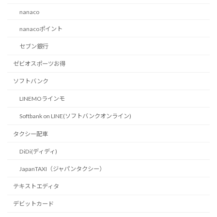
nanaco
nanacoポイント
セブン銀行
ゼビオスポーツお得
ソフトバンク
LINEMOラインモ
Softbank on LINE(ソフトバンクオンライン)
タクシー配車
DiDi(ディディ)
JapanTAXI（ジャパンタクシー）
テキストエディタ
デビットカード