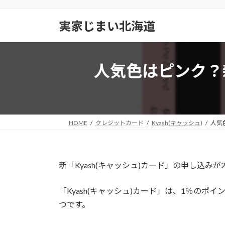
コ
ナ
ン
ビ
実家じまい北海道
テ
ゲ
ン
ー
ツ
シ
人気色はピンク？新
へ
ョ
ス
ン
キ
に
ッ
移
プ
動
HOME
クレジットカード
Kyash(キャッシュ)
人気
新「Kyash(キャッシュ)カード」の申し込みが
「Kyash(キャッシュ)カード」は、1％の
つです。