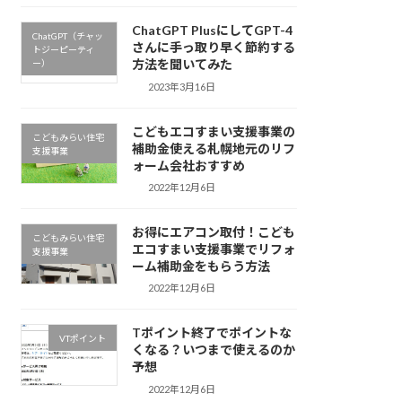
ChatGPT PlusにしてGPT-4
ChatGPT（チャッ
さんに手っ取り早く節約する
トジーピーティ
方法を聞いてみた
ー）
2023年3月16日
こどもエコすまい支援事業の
こどもみらい住宅
補助金使える札幌地元のリフ
支援事業
ォーム会社おすすめ
2022年12月6日
お得にエアコン取付！こども
こどもみらい住宅
エコすまい支援事業でリフォ
支援事業
ーム補助金をもらう方法
2022年12月6日
Tポイント終了でポイントな
VTポイント
くなる？いつまで使えるのか
予想
2022年12月6日