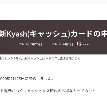
Kyash(キャッシュ)カード
最
2020年2月25日
2020年4月1日
agent
終
更
新
日
色はピンク？新Kyash(キャッシュ)カードの申し込み方法まとめ
時
:
2020年2月25日に開始しました。
ポイント還元がつくキャッシュレス時代のお得なカードのひと