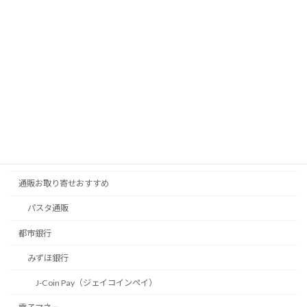
Rakuten WiFi Pocket（ラクテンワイファイポケット）
簡単節約術
パソコンお得買い方
無印良品
補助金
こどもみらい住宅支援事業
こどもエコすまい支援事業
通販お取り寄せおすすめ
パスタ通販
都市銀行
みずほ銀行
J-Coin Pay（ジェイコインペイ）