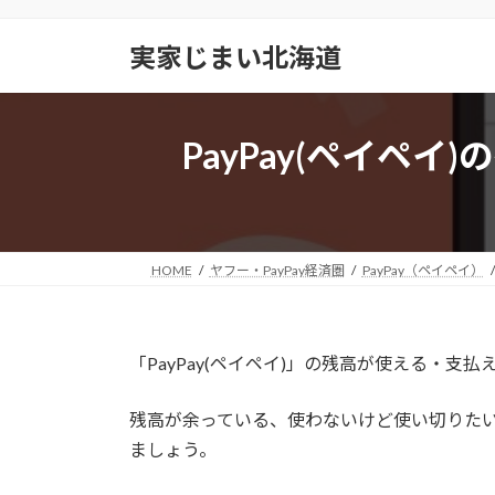
コ
ナ
ン
ビ
実家じまい北海道
テ
ゲ
ン
ー
ツ
シ
PayPay(ペイペ
へ
ョ
ス
ン
キ
に
ッ
移
プ
動
HOME
ヤフー・PayPay経済圏
PayPay（ペイペイ）
「
PayPay(ペイペイ)
」の残高が使える・支払
残高が余っている、使わないけど使い切りた
ましょう。